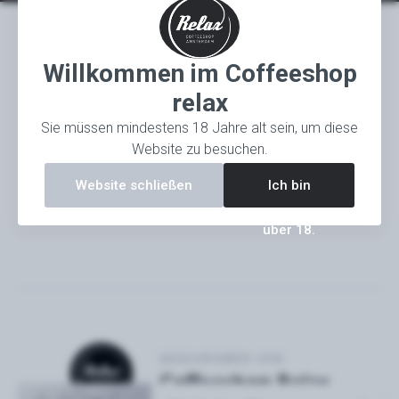
GESCHRIEBEN VON
Willkommen im Coffeeshop
Coffeeshop Relax
relax
Sie müssen mindestens 18 Jahre alt sein, um diese
Website zu besuchen.
Unkraut
3 min min read
Website schließen
Ich bin
über 18.
GESCHRIEBEN VON
Coffeeshop Relax