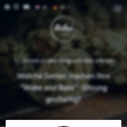
NL
DE
EN
FR
IT
ES
Zurück zu allen Blogposts über
unkraut
Welche Sorten machen Ihre
"Wake and Bake" -Sitzung
großartig?