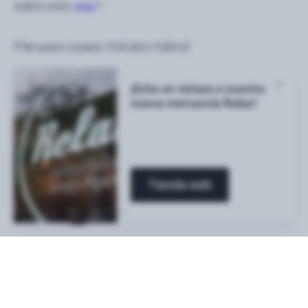
sobre esto
aquí
!
Plan paso a paso Volcano Hybrid:
×
¡Echa un vistazo a nuestra
nueva mercancía Relax!
Tienda web
ESCRITO POR
Coffeeshop Relax
Compartir
1
likes