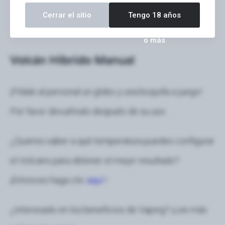
Cerrar el sitio
Tengo 18 años
o más
Volcán Híbrido Manual
¡Pídale al personal un globo y una boquilla a juego!
Por favor devuélvalo después de su uso.
¿Quieres saber a qué temperatura puedes configurar
el Volcano para obtener el mejor resultado?
¡Entonces haga clic
aquí
!
¿Interesado en los beneficios de Vaping? ¡Lee más