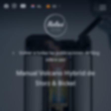
NL
ES
EN
DE
FR
IT
Volver a todas las publicaciones de blog
sobre
uso
Manual Volcano Hybrid de
Storz & Bickel