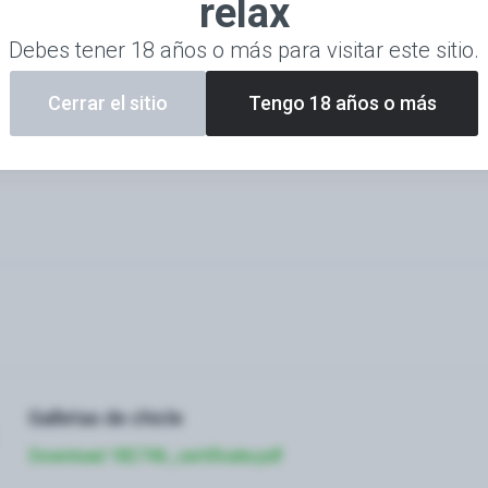
relax
Medicinal
Debes tener 18 años o más para visitar este sitio.
del que nunca
Cerrar el sitio
Tengo 18 años o más
Estrés
Enviar
Galletas de chicle
Download 182746_certificate.pdf